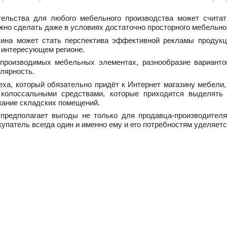
тельства для любого мебельного производства может считать
жно сделать даже в условиях достаточно просторного мебельног
зина может стать перспектива эффективной рекламы продукци
в интересующем регионе.
роизводимых мебельных элементах, разнообразие вариантов 
лярность.
ха, который обязательно придёт к Интернет магазину мебели, 
колоссальными средствами, которые приходится выделять
жание складских помещений.
предполагает выгоды не только для продавца-производителя,
купатель всегда один и именно ему и его потребностям уделяет