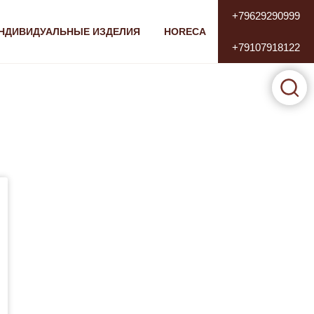
+79629290999
НДИВИДУАЛЬНЫЕ ИЗДЕЛИЯ
HORECA
+79107918122
Поиск